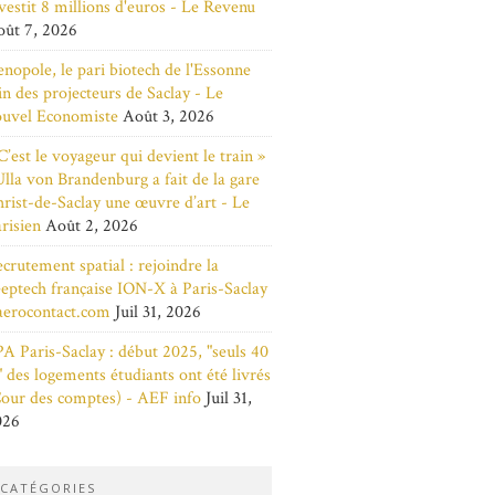
vestit 8 millions d'euros - Le Revenu
ût 7, 2026
nopole, le pari biotech de l'Essonne
in des projecteurs de Saclay - Le
ouvel Economiste
Août 3, 2026
C’est le voyageur qui devient le train »
Ulla von Brandenburg a fait de la gare
rist-de-Saclay une œuvre d’art - Le
risien
Août 2, 2026
crutement spatial : rejoindre la
eptech française ION-X à Paris-Saclay
aerocontact.com
Juil 31, 2026
A Paris-Saclay : début 2025, "seuls 40
 des logements étudiants ont été livrés
our des comptes) - AEF info
Juil 31,
026
CATÉGORIES