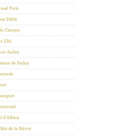
and Paris
ut Débit
fo Citoyen
s Ulis
ris-Saclay
ateau de Saclay
ectacle
ort
ansport
iversité
l d'Albian
llée de la Bièvre