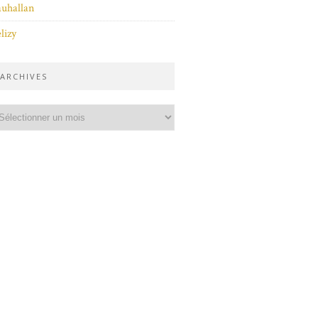
uhallan
lizy
ARCHIVES