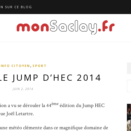
N SUR CE BLOG
,
INFO CITOYEN
SPORT
LE JUMP D’HEC 2014
JUIN 2, 2014
ème
on a vu se dérouler la 44
édition du Jump HEC
ue Joël Letartre.
r une météo clémente dans ce magnifique domaine de