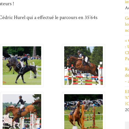
in
teurs !
Ao
ric Hurel qui a effectué le parcours en 35’64s
Ge
lo
n
« 
: 
Ch
Pa
Re
de
- 
EP
%"
(C
2