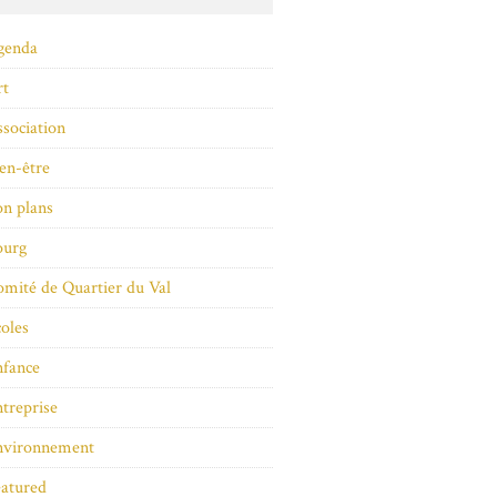
genda
rt
sociation
en-être
n plans
ourg
mité de Quartier du Val
oles
nfance
treprise
nvironnement
atured