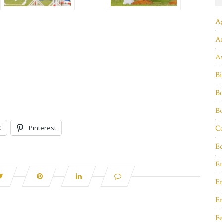
A
A
As
Bi
Bo
B
Co
X
Pinterest
Ec
E
En
E
Fe