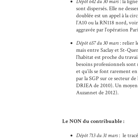
Dépôt 642 du 30 mars
: la lign
sont dispersés. Elle ne desser
doublée est un appel à la cir
l’A10 ou la RN118 nord, voir
aggravée par l’opération Pari
Dépôt 657 du 30 mars
: relier
mais entre Saclay et St-Quent
l’habitat est proche du trava
besoins professionnels sont
et qu’ils se font rarement e
par la SGP sur ce secteur de 
DRIEA de 2010). Un moyen 
Auzannet de 2012).
Le NON du contribuable :
Dépôt 713 du 31 mars
: le tra