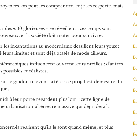
croyances, on peut les comprendre, et je les respecte, mais
A
A
 des « 30 glorieuses » se réveillent : ces temps sont
 nouveaux, et la société doit muter pour survivre,
As
ar les incantations au modernisme dessillent leurs yeux :
Bi
leurs limites et sont déjà passés de mode ailleurs,
Bo
hiérarchiques influencent ouvrent leurs oreilles : d’autres
B
 possibles et réalistes,
Co
sur le guidon relèvent la tête : ce projet est démesuré du
que,
Ec
di à leur porte regardent plus loin : cette ligne de
E
une urbanisation ultérieure massive qui dégradera la
En
E
oncernés réalisent qu’ils le sont quand même, et plus
Fe