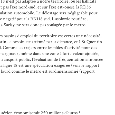
e 18 n’est pas adaptée à notre territoire, où les habitats
t pas l’axe nord-sud, et sur l’axe est-ouest, la RD36
culation automobile. Le délestage sera négligeable pour
e négatif pour la RN118 sud. L’asphyxie routière,
s-Saclay, ne sera donc pas soulagée par le métro.
 les bassins d’emploi du territoire est certes une nécessité,
in, le besoin est atténué par la distance, et à St Quentin
il. Comme les trajets entre les pôles d’activité pour des
 marginaux, même dans une zone à forte valeur ajoutée,
n transport public, l’évaluation de fréquentation annoncée
la ligne 18 est une spéculation exagérée (voir le rapport
lourd comme le métro est surdimensionné (rapport
cé aérien économiserait 250 millions d’euros ?