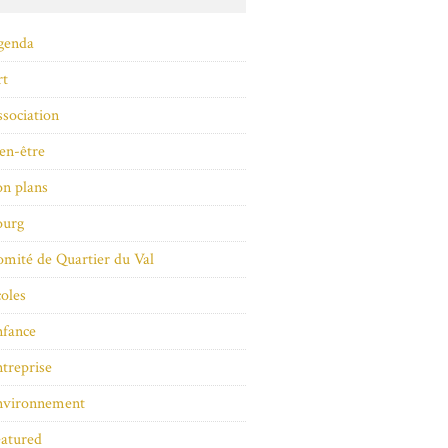
genda
rt
sociation
en-être
n plans
ourg
mité de Quartier du Val
oles
nfance
treprise
nvironnement
atured