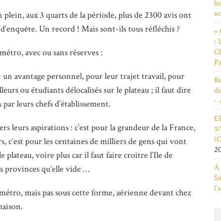
lo
n
 plein, aux 3 quarts de la période, plus de 2300 avis ont
 d’enquête. Un record ! Mais sont-ils tous réfléchis ?
« 
: 
Ch
métro, avec ou sans réserves :
Pa
 un avantage personnel, pour leur trajet travail, pour
Re
lleurs ou étudiants délocalisés sur le plateau ; il faut dire
de
- 
s par leurs chefs d’établissement.
EP
rs leurs aspirations : c’est pour la grandeur de la France,
%"
(C
ers, c’est pour les centaines de milliers de gens qui vont
2
e plateau, voire plus car il faut faire croître l’Ile de
À 
s provinces qu’elle vide …
Sa
l’
 métro, mais pas sous cette forme, aérienne devant chez
maison.