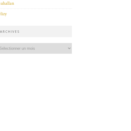
uhallan
lizy
ARCHIVES