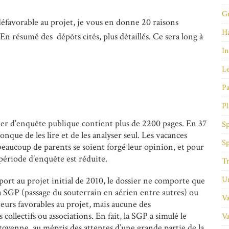
Gr
défavorable au projet, je vous en donne 20 raisons
Ha
 En résumé des dépôts cités, plus détaillés. Ce sera long à
In
Le
Pa
Pl
sier d’enquête publique contient plus de 2200 pages. En 37
Sp
conque de les lire et de les analyser seul. Les vacances
Sp
beaucoup de parents se soient forgé leur opinion, et pour
 période d’enquête est réduite.
Tr
Un
pport au projet initial de 2010, le dossier ne comporte que
la SGP (passage du souterrain en aérien entre autres) ou
Va
cteurs favorables au projet, mais aucune des
collectifs ou associations. En fait, la SGP a simulé le
Va
toyenne, au mépris des attentes d’une grande partie de la