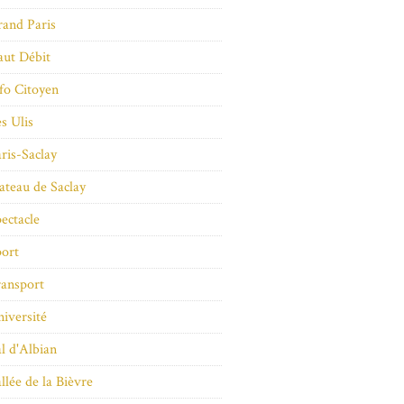
and Paris
ut Débit
fo Citoyen
s Ulis
ris-Saclay
ateau de Saclay
ectacle
ort
ansport
iversité
l d'Albian
llée de la Bièvre