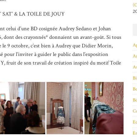
(C
2
INT SAT’ & LA TOILE DE JOUY
ment celui d’une BD cosignée Audrey Sedano et Johan
26, dont des crayonnés* donnaient un avant-goût. Si tous
A
e le 9 octobre, c’est bien à Audrey que Didier Morin,
é pour l’inviter à guider le public dans l’exposition
A
ruit de son travail de création inspiré du motif Toile
As
Bi
Bo
B
Co
Ec
E