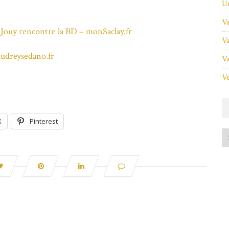
Un
Va
 Jouy rencontre la BD – monSaclay.fr
Va
udreysedano.fr
Va
Ve
X
Pinterest