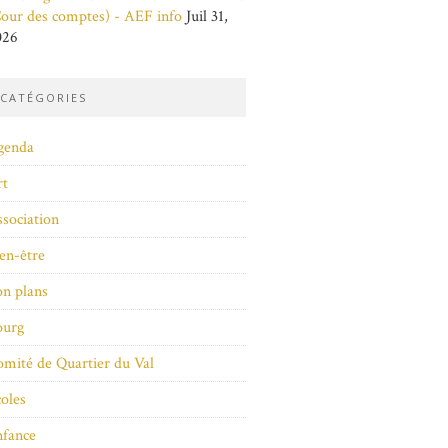
our des comptes) - AEF info
Juil 31,
026
CATÉGORIES
genda
rt
sociation
en-être
n plans
ourg
mité de Quartier du Val
oles
nfance