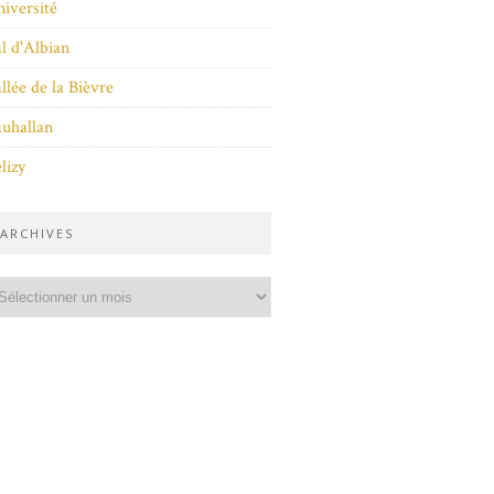
iversité
l d'Albian
llée de la Bièvre
uhallan
lizy
ARCHIVES