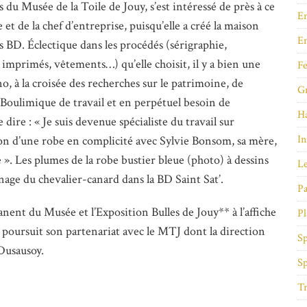
du Musée de la Toile de Jouy, s’est intéressé de près à ce
En
ste et de la chef d’entreprise, puisqu’elle a créé la maison
E
s BD. Éclectique dans les procédés (sérigraphie,
 imprimés, vêtements…) qu’elle choisit, il y a bien une
Fe
, à la croisée des recherches sur le patrimoine, de
Gr
 Boulimique de travail et en perpétuel besoin de
Ha
dire : « Je suis devenue spécialiste du travail sur
In
tion d’une robe en complicité avec Sylvie Bonsom, sa mère,
 ». Les plumes de la robe bustier bleue (photo) à dessins
Le
nage du chevalier-canard dans la BD Saint Sat’.
Pa
nent du Musée et l’Exposition Bulles de Jouy** à l’affiche
Pl
 poursuit son partenariat avec le MTJ dont la direction
Sp
 Dusausoy.
Sp
Tr