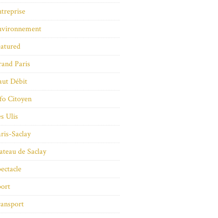
treprise
nvironnement
atured
and Paris
ut Débit
fo Citoyen
s Ulis
ris-Saclay
ateau de Saclay
ectacle
ort
ansport