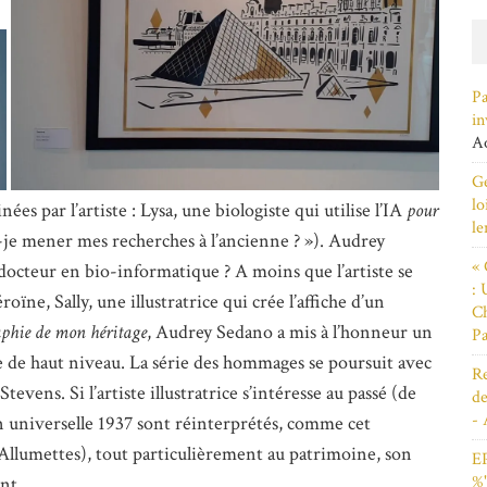
Pa
in
Ao
Ge
lo
nées par l’artiste : Lysa, une biologiste qui utilise l’IA
pour
le
-je mener mes recherches à l’ancienne ? »). Audrey
« 
 docteur en bio-informatique ? A moins que l’artiste se
: 
roïne, Sally, une illustratrice qui crée l’affiche d’un
Ch
phie de mon héritage
, Audrey Sedano a mis à l’honneur un
Pa
ue de haut niveau. La série des hommages se poursuit avec
Re
Stevens. Si l’artiste illustratrice s’intéresse au passé (de
de
- 
n universelle 1937 sont réinterprétés, comme cet
Allumettes), tout particulièrement au patrimoine, son
EP
%"
nt.