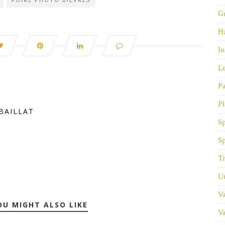
Gr
Ha
In
Le
Pa
Pl
BAILLAT
Sp
Sp
Tr
Un
Va
OU MIGHT ALSO LIKE
Va