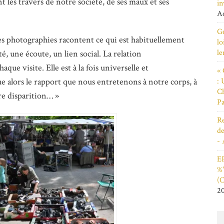
 les travers de notre société, de ses maux et ses
in
Ao
Ge
tographies racontent ce qui est habituellement
lo
le
é, une écoute, un lien social. La relation
ue visite. Elle est à la fois universelle et
« 
: 
e alors le rapport que nous entretenons à notre corps, à
Ch
tre disparition… »
Pa
Re
de
- 
EP
%"
(C
2