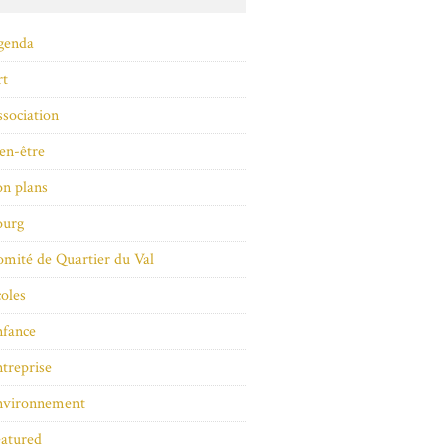
genda
rt
sociation
en-être
n plans
ourg
mité de Quartier du Val
oles
nfance
treprise
nvironnement
atured