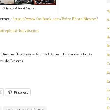
Schneck-Gérard-Bièvres
A
ternet :
https://www.facebook.com/Foire.Photo.Bievres
/
A
As
oirephoto-bievre.com
Bi
Bo
e Bièvres (Essonne – France) Accès : 19 km de la Porte
B
are de Bièvres
Co
Ec
E
En
X
Pinterest
E
Fe
FOIRE PHOTO BIÈVRES