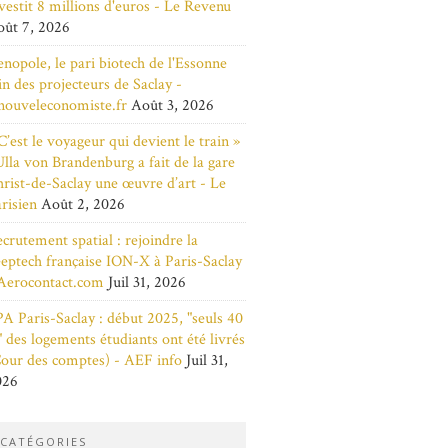
vestit 8 millions d'euros - Le Revenu
ût 7, 2026
nopole, le pari biotech de l'Essonne
in des projecteurs de Saclay -
nouveleconomiste.fr
Août 3, 2026
C’est le voyageur qui devient le train »
Ulla von Brandenburg a fait de la gare
rist-de-Saclay une œuvre d’art - Le
risien
Août 2, 2026
crutement spatial : rejoindre la
eptech française ION-X à Paris-Saclay
Aerocontact.com
Juil 31, 2026
A Paris-Saclay : début 2025, "seuls 40
 des logements étudiants ont été livrés
our des comptes) - AEF info
Juil 31,
026
CATÉGORIES