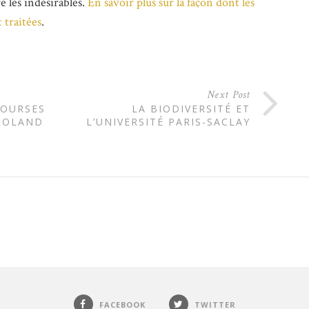
e les indésirables.
En savoir plus sur la façon dont les
 traitées
.
Next Post
COURSES
LA BIODIVERSITÉ ET
 ROLAND
L’UNIVERSITÉ PARIS-SACLAY
FACEBOOK
TWITTER