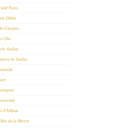
and Paris
ut Débit
fo Citoyen
s Ulis
ris-Saclay
ateau de Saclay
ectacle
ort
ansport
iversité
l d'Albian
llée de la Bièvre