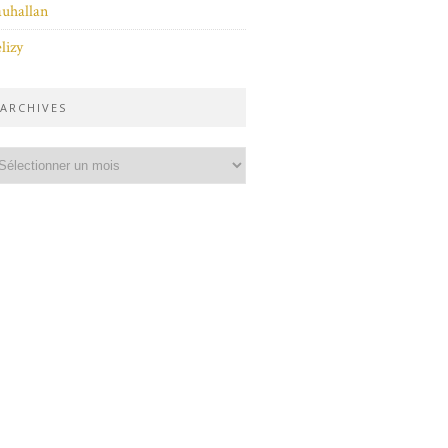
uhallan
lizy
ARCHIVES