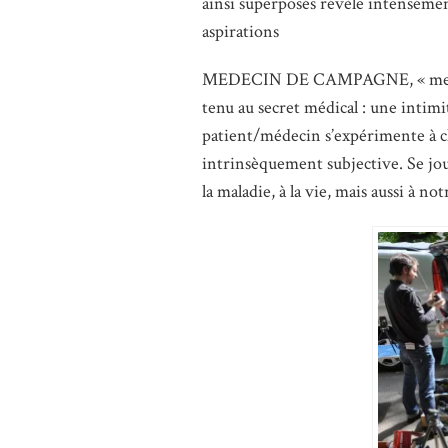
ainsi superposés révèle intensément
aspirations
MEDECIN DE CAMPAGNE, « mes pho
tenu au secret médical : une intimit
patient/médecin s’expérimente à chaq
intrinsèquement subjective. Se jou
la maladie, à la vie, mais aussi à no