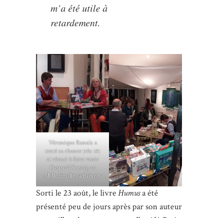
m’a été utile à
retardement.
Véronique Banuls a
tenté sa chance très tôt
et réussi à faire venir
Gaspard Kœnig au
Mille Feuilles à Bièvres
Sorti le 23 août, le livre
Humus
a été
présenté peu de jours après par son auteur