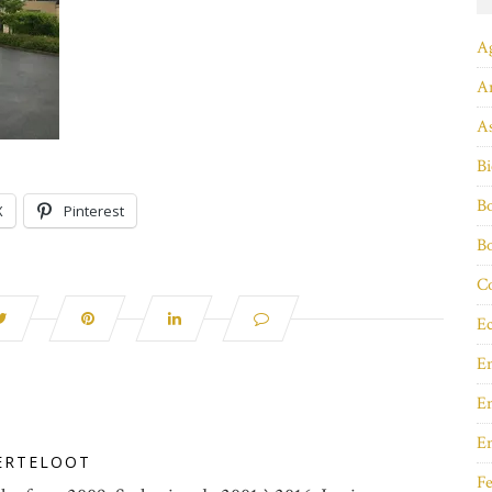
A
A
As
Bi
Bo
X
Pinterest
B
Co
Ec
E
En
E
ERTELOOT
Fe