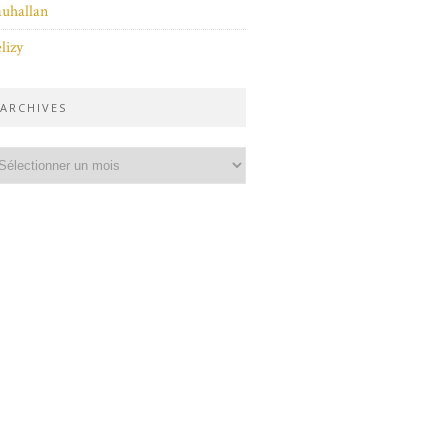
uhallan
lizy
ARCHIVES