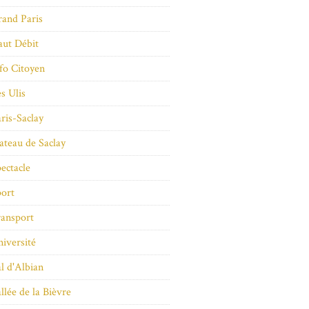
and Paris
ut Débit
fo Citoyen
s Ulis
ris-Saclay
ateau de Saclay
ectacle
ort
ansport
iversité
l d'Albian
llée de la Bièvre