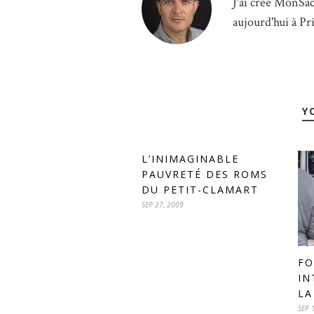
J'ai créé MonSac
aujourd'hui à Pr
Y
L’INIMAGINABLE
PAUVRETÉ DES ROMS
DU PETIT-CLAMART
SEP 27, 2009
FO
IN
LA
SEP 