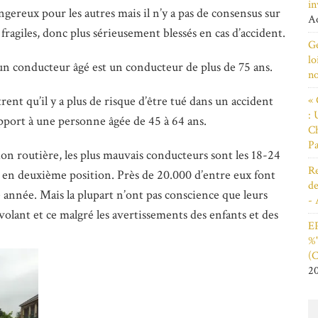
in
gereux pour les autres mais il n’y a pas de consensus sur
Ao
 fragiles, donc plus sérieusement blessés en cas d’accident.
Ge
lo
un conducteur âgé est un conducteur de plus de 75 ans.
n
« 
nt qu’il y a plus de risque d’être tué dans un accident
: 
apport à une personne âgée de 45 à 64 ans.
Ch
Pa
tion routière, les plus mauvais conducteurs sont les 18-24
Re
nt en deuxième position. Près de 20.000 d’entre eux font
de
 année. Mais la plupart n’ont pas conscience que leurs
- 
volant et ce malgré les avertissements des enfants et des
EP
%"
(C
2