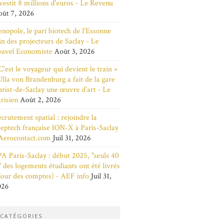
vestit 8 millions d'euros - Le Revenu
ût 7, 2026
nopole, le pari biotech de l'Essonne
in des projecteurs de Saclay - Le
ouvel Economiste
Août 3, 2026
C’est le voyageur qui devient le train »
Ulla von Brandenburg a fait de la gare
rist-de-Saclay une œuvre d’art - Le
risien
Août 2, 2026
crutement spatial : rejoindre la
eptech française ION-X à Paris-Saclay
Aerocontact.com
Juil 31, 2026
A Paris-Saclay : début 2025, "seuls 40
 des logements étudiants ont été livrés
our des comptes) - AEF info
Juil 31,
026
CATÉGORIES