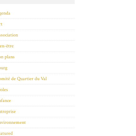
genda
rt
sociation
en-être
n plans
ourg
mité de Quartier du Val
oles
nfance
treprise
nvironnement
atured