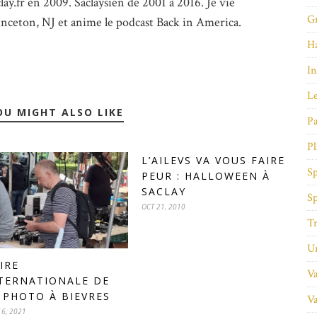
lay.fr en 2009. Saclaysien de 2001 à 2016. Je vie
Gr
inceton, NJ et anime le podcast Back in America.
Ha
In
Le
OU MIGHT ALSO LIKE
Pa
Pl
L’AILEVS VA VOUS FAIRE
Sp
PEUR : HALLOWEEN À
SACLAY
Sp
OCT 21, 2010
Tr
Un
IRE
Va
TERNATIONALE DE
 PHOTO À BIEVRES
Va
16, 2021