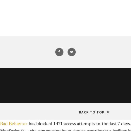
BACK TO TOP
Bad Behavior
has blocked
1471
access attempts in the last 7 days.
MonSaclay.fr -- site communautaire et citoyen contribuant a faciliter la