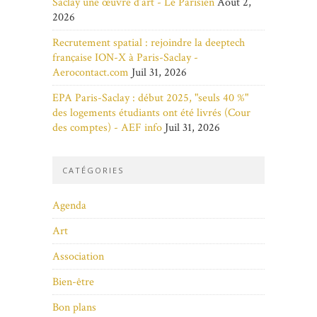
Saclay une œuvre d’art - Le Parisien
Août 2,
2026
Recrutement spatial : rejoindre la deeptech
française ION-X à Paris-Saclay -
Aerocontact.com
Juil 31, 2026
EPA Paris-Saclay : début 2025, "seuls 40 %"
des logements étudiants ont été livrés (Cour
des comptes) - AEF info
Juil 31, 2026
CATÉGORIES
Agenda
Art
Association
Bien-être
Bon plans