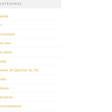
CATÉGORIES
genda
rt
sociation
en-être
n plans
ourg
mité de Quartier du Val
oles
nfance
treprise
nvironnement