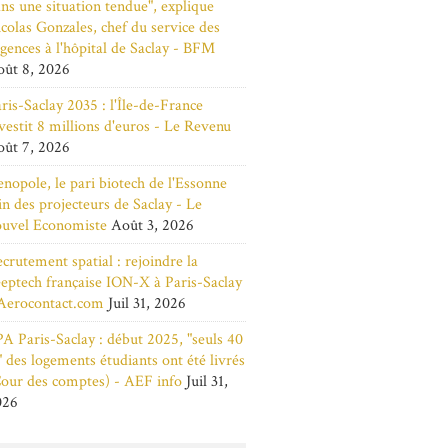
ns une situation tendue", explique
colas Gonzales, chef du service des
gences à l'hôpital de Saclay - BFM
ût 8, 2026
ris-Saclay 2035 : l'Île-de-France
vestit 8 millions d'euros - Le Revenu
ût 7, 2026
nopole, le pari biotech de l'Essonne
in des projecteurs de Saclay - Le
ouvel Economiste
Août 3, 2026
crutement spatial : rejoindre la
eptech française ION-X à Paris-Saclay
Aerocontact.com
Juil 31, 2026
A Paris-Saclay : début 2025, "seuls 40
 des logements étudiants ont été livrés
our des comptes) - AEF info
Juil 31,
026