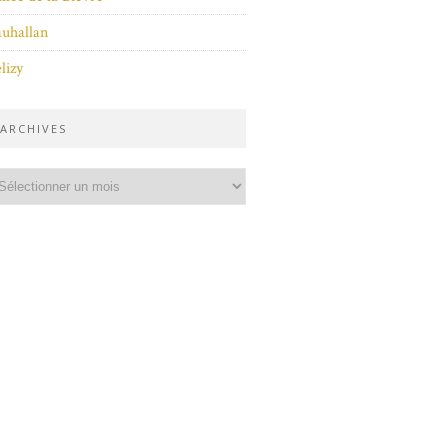
uhallan
lizy
ARCHIVES