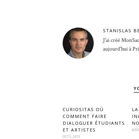
STANISLAS B
J'ai créé MonSac
aujourd'hui à Pr
Y
CURIOSITAS OÙ
LA
COMMENT FAIRE
IN
DIALOGUER ÉTUDIANTS
NO
ET ARTISTES
AOÛT
OCT 5, 2013