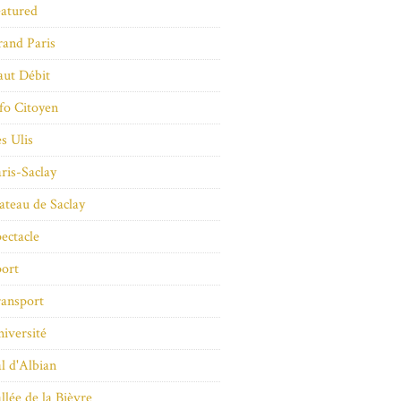
atured
and Paris
ut Débit
fo Citoyen
s Ulis
ris-Saclay
ateau de Saclay
ectacle
ort
ansport
iversité
l d'Albian
llée de la Bièvre