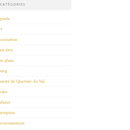
CATÉGORIES
genda
rt
sociation
en-être
n plans
ourg
mité de Quartier du Val
oles
nfance
treprise
nvironnement