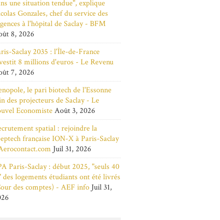
ns une situation tendue", explique
colas Gonzales, chef du service des
gences à l'hôpital de Saclay - BFM
ût 8, 2026
ris-Saclay 2035 : l'Île-de-France
vestit 8 millions d'euros - Le Revenu
ût 7, 2026
nopole, le pari biotech de l'Essonne
in des projecteurs de Saclay - Le
ouvel Economiste
Août 3, 2026
crutement spatial : rejoindre la
eptech française ION-X à Paris-Saclay
Aerocontact.com
Juil 31, 2026
A Paris-Saclay : début 2025, "seuls 40
 des logements étudiants ont été livrés
our des comptes) - AEF info
Juil 31,
026