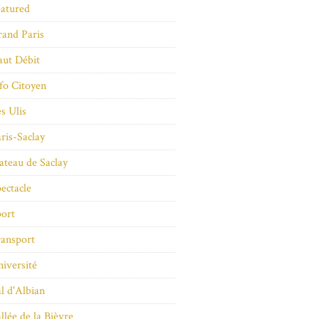
atured
and Paris
ut Débit
fo Citoyen
s Ulis
ris-Saclay
ateau de Saclay
ectacle
ort
ansport
iversité
l d'Albian
llée de la Bièvre