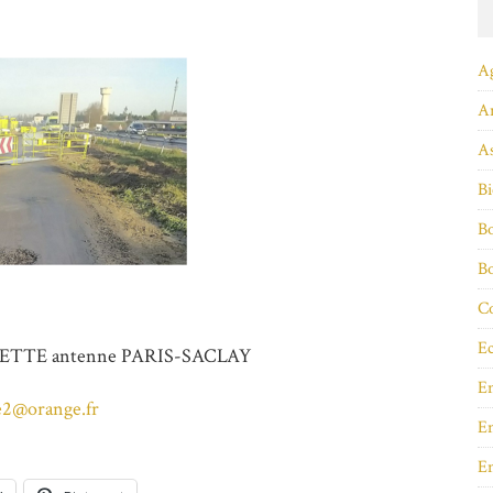
A
A
As
Bi
Bo
B
Co
Ec
ETTE antenne PARIS-SACLAY
E
e2@orange.fr
En
E