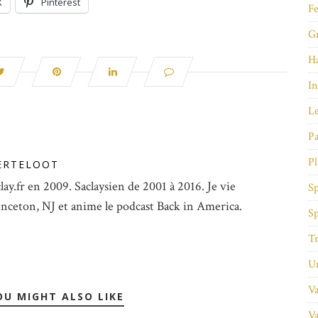
X
Pinterest
Fe
Gr
Ha
In
Le
Pa
Pl
ERTELOOT
lay.fr en 2009. Saclaysien de 2001 à 2016. Je vie
Sp
inceton, NJ et anime le podcast Back in America.
Sp
Tr
Un
Va
OU MIGHT ALSO LIKE
Va