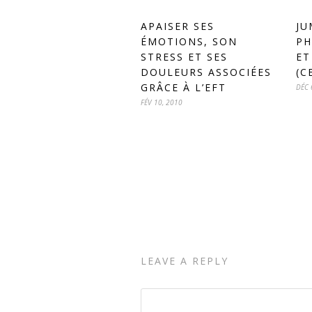
APAISER SES
JU
ÉMOTIONS, SON
PH
STRESS ET SES
ET
DOULEURS ASSOCIÉES
(C
GRÂCE À L’EFT
DÉC 
FÉV 10, 2010
LEAVE A REPLY