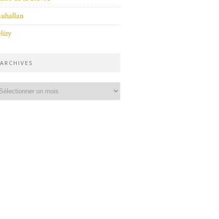
uhallan
lizy
ARCHIVES