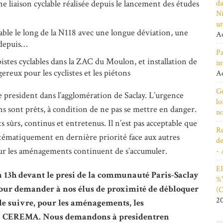
da
une liaison cyclable réalisée depuis le lancement des études
Ni
ur
lable le long de la N118 avec une longue déviation, une
Ao
 depuis…
Pa
pistes cyclables dans la ZAC du Moulon, et installation de
in
ereux pour les cyclistes et les piétons
Ao
Ge
se president dans l’agglomération de Saclay. L’urgence
lo
ens sont prêts, à condition de ne pas se mettre en danger.
n
ûrs, continus et entretenus. Il n’est pas acceptable que
Re
ystématiquement en dernière priorité face aux autres
de
s sur les aménagements continuent de s’accumuler.
- 
EP
à 13h devant le presi de la communauté Paris-Saclay
%"
our demander à nos élus de proximité de débloquer
(C
2
t de suivre, pour les aménagements, les
du CEREMA. Nous demandons à presidentren