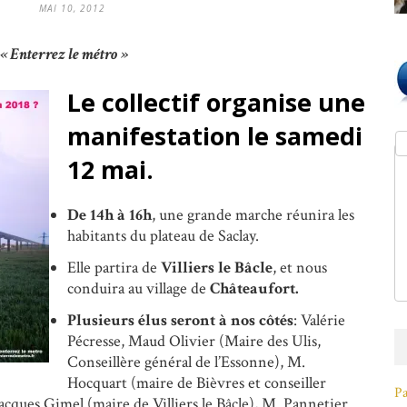
MAI 10, 2012
f « Enterrez le métro »
Le collectif organise une
manifestation le samedi
12 mai.
De 14h à 16h
, une grande marche réunira les
habitants du plateau de Saclay.
Elle partira de
Villiers le Bâcle
, et nous
conduira au village de
Châteaufort.
Plusieurs élus seront à nos côtés
: Valérie
Pécresse, Maud Olivier (Maire des Ulis,
Conseillère général de l’Essonne), M.
Hocquart (maire de Bièvres et conseiller
Pa
Jacques Gimel (maire de Villiers le Bâcle), M. Pannetier