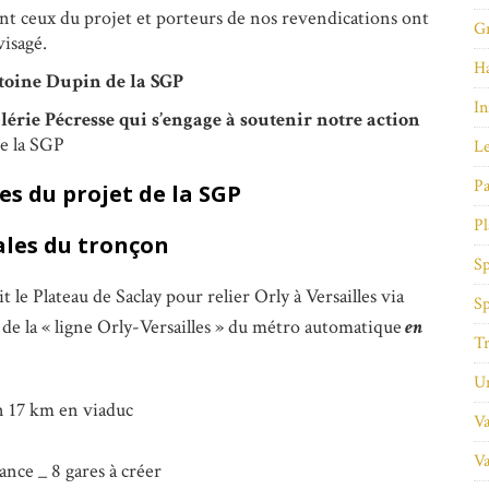
sant ceux du projet et porteurs de nos revendications ont
Gr
visagé.
Ha
oine Dupin de la SGP
In
lérie Pécresse qui s’engage à soutenir notre action
de la SGP
Le
Pa
u projet de la SGP
Pl
ales du tronçon
Sp
t le Plateau de Saclay pour relier Orly à Versailles via
Sp
 de la « ligne Orly-Versailles » du métro automatique
en
Tr
Un
n 17 km en viaduc
Va
Va
ance _ 8 gares à créer