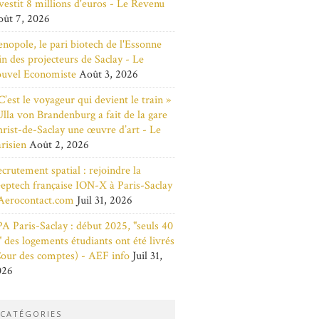
vestit 8 millions d'euros - Le Revenu
ût 7, 2026
nopole, le pari biotech de l'Essonne
in des projecteurs de Saclay - Le
ouvel Economiste
Août 3, 2026
C’est le voyageur qui devient le train »
Ulla von Brandenburg a fait de la gare
rist-de-Saclay une œuvre d’art - Le
risien
Août 2, 2026
crutement spatial : rejoindre la
eptech française ION-X à Paris-Saclay
Aerocontact.com
Juil 31, 2026
A Paris-Saclay : début 2025, "seuls 40
 des logements étudiants ont été livrés
our des comptes) - AEF info
Juil 31,
026
CATÉGORIES