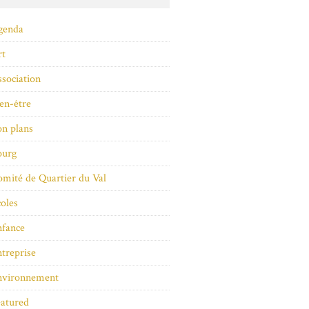
genda
rt
sociation
en-être
n plans
ourg
mité de Quartier du Val
oles
nfance
treprise
nvironnement
atured