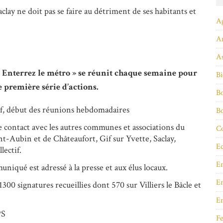
lay ne doit pas se faire au détriment de ses habitants et
A
A
As
 « Enterrez le métro » se réunit chaque semaine pour
Bi
e première série d’actions.
Bo
tif, début des réunions hebdomadaires
B
 de contact avec les autres communes et associations du
Co
nt-Aubin et de Châteaufort, Gif sur Yvette, Saclay,
Ec
lectif.
E
iqué est adressé à la presse et aux élus locaux.
En
1300 signatures recueillies dont 570 sur Villiers le Bâcle et
E
PS
Fe