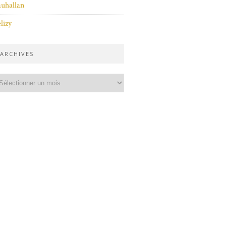
uhallan
lizy
ARCHIVES