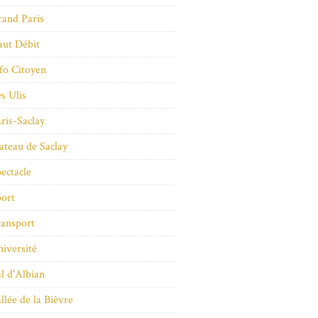
and Paris
ut Débit
fo Citoyen
s Ulis
ris-Saclay
ateau de Saclay
ectacle
ort
ansport
iversité
l d'Albian
llée de la Bièvre