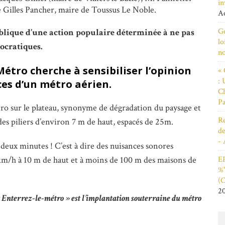
in
e Gilles Pancher, maire de Toussus Le Noble.
Ao
Ge
blique d’une action populaire déterminée à ne pas
lo
tocratiques.
n
 Métro cherche à sensibiliser l’opinion
« 
: 
ces d’un métro aérien.
Ch
Pa
o sur le plateau, synonyme de dégradation du paysage et
Re
 des piliers d’environ 7 m de haut, espacés de 25m.
de
- 
deux minutes ! C’est à dire des nuisances sonores
EP
 km/h à 10 m de haut et à moins de 100 m des maisons de
%"
(C
2
« Enterrez-le-métro » est l’implantation souterraine du métro