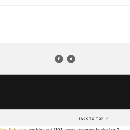
BACK TO TOP
Bad Behavior
has blocked
1303
access attempts in the last 7