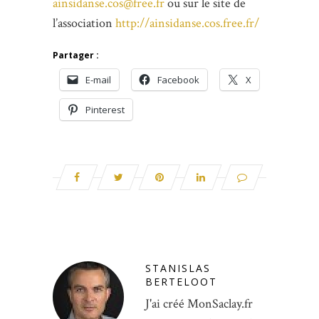
ainsidanse.cos@free.fr
ou sur le site de
l’association
http://ainsidanse.cos.free.fr/
Partager :
E-mail
Facebook
X
Pinterest
STANISLAS
BERTELOOT
J'ai créé MonSaclay.fr