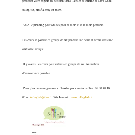
pratiquer votre anglais en cuisinant dans l’atelier de cuisine de Let’s Cook!
inEnglish, situé à Jouy en Josas.
Voici le planning pour adultes pour ce mois-ci et le mois prochain.
Les cours se passent en groupe de six pendant une heure et demie dans une
ambiance ludique.
Il y a aussi les cours pour enfants en groupe de six. Animation
d’anniversaire possible.
Pour plus de renseignements n’hésitez pas à contacter Teri: 06 88 40 16
05 ou
inEnglish@free.fr
.Site Internet :
www.inEnglish.fr