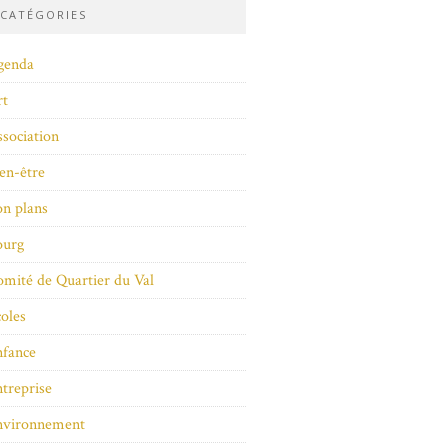
CATÉGORIES
genda
rt
sociation
en-être
n plans
ourg
mité de Quartier du Val
oles
nfance
treprise
nvironnement