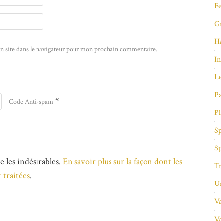
Fe
Gr
Ha
n site dans le navigateur pour mon prochain commentaire.
In
Le
Pa
*
Code Anti-spam
Pl
Sp
Sp
e les indésirables.
En savoir plus sur la façon dont les
Tr
 traitées
.
Un
Va
Va