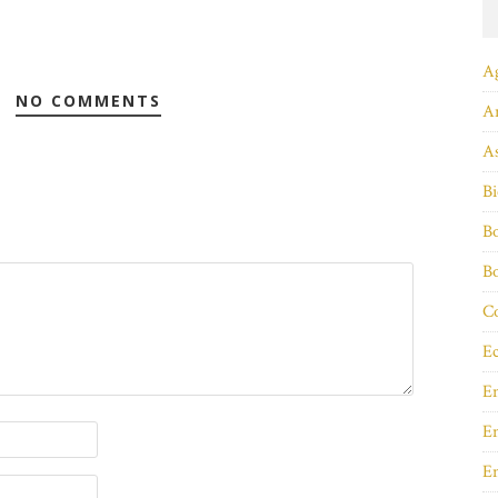
A
NO COMMENTS
A
As
Bi
Bo
B
Co
Ec
E
En
E