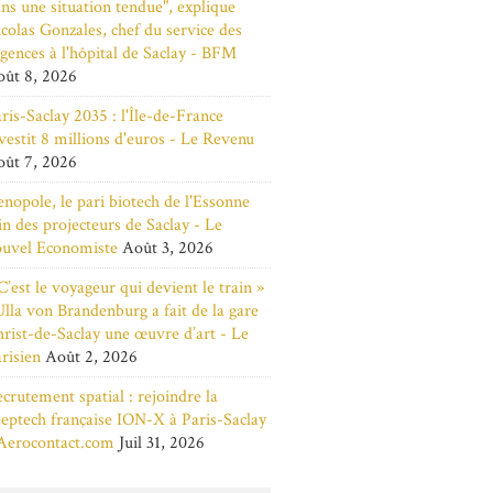
ns une situation tendue", explique
colas Gonzales, chef du service des
gences à l'hôpital de Saclay - BFM
ût 8, 2026
ris-Saclay 2035 : l'Île-de-France
vestit 8 millions d'euros - Le Revenu
ût 7, 2026
nopole, le pari biotech de l'Essonne
in des projecteurs de Saclay - Le
ouvel Economiste
Août 3, 2026
C’est le voyageur qui devient le train »
Ulla von Brandenburg a fait de la gare
rist-de-Saclay une œuvre d’art - Le
risien
Août 2, 2026
crutement spatial : rejoindre la
eptech française ION-X à Paris-Saclay
Aerocontact.com
Juil 31, 2026