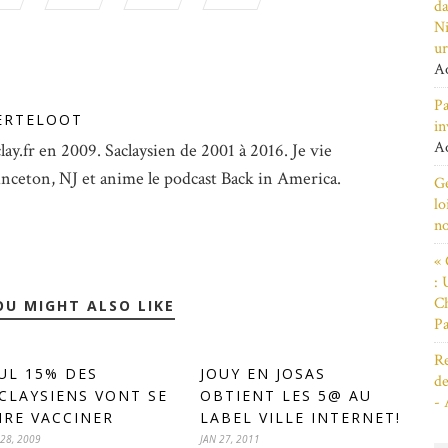
da
Ni
ur
Ao
Pa
ERTELOOT
in
Ao
lay.fr en 2009. Saclaysien de 2001 à 2016. Je vie
inceton, NJ et anime le podcast Back in America.
Ge
lo
n
« 
: 
Ch
OU MIGHT ALSO LIKE
Pa
Re
UL 15% DES
JOUY EN JOSAS
de
CLAYSIENS VONT SE
OBTIENT LES 5@ AU
- 
IRE VACCINER
LABEL VILLE INTERNET!
28, 2009
JAN 27, 2011