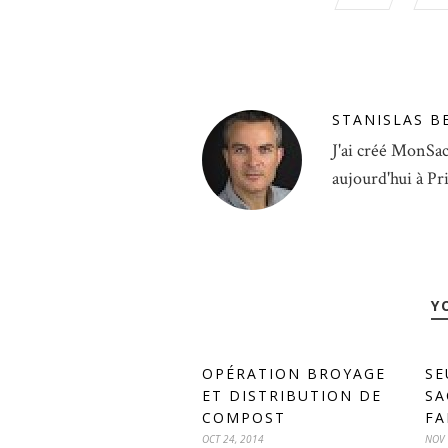
STANISLAS B
J'ai créé MonSac
aujourd'hui à Pr
Y
OPÉRATION BROYAGE
SE
ET DISTRIBUTION DE
SA
COMPOST
FA
OCT 24, 2014
NOV 