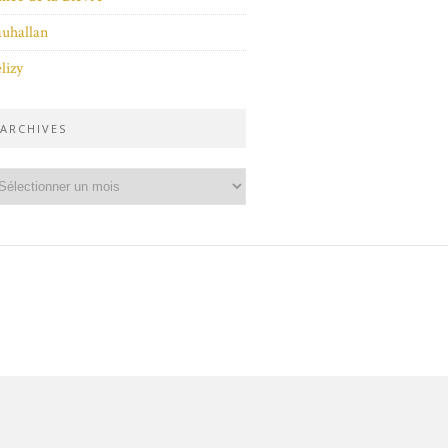
uhallan
lizy
ARCHIVES