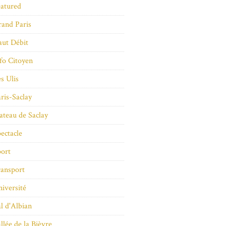
atured
and Paris
ut Débit
fo Citoyen
s Ulis
ris-Saclay
ateau de Saclay
ectacle
ort
ansport
iversité
l d'Albian
llée de la Bièvre