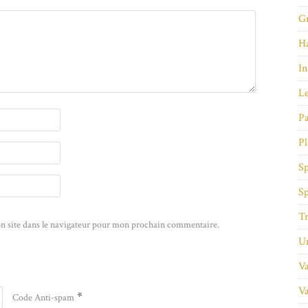
Gr
Ha
In
Le
Pa
Pl
Sp
Sp
Tr
n site dans le navigateur pour mon prochain commentaire.
Un
Va
Va
*
Code Anti-spam