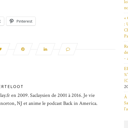
lo
n
« 
X
Pinterest
: 
Ch
Pa
Re
de
- 
EP
%"
(C
2
ERTELOOT
lay.fr en 2009. Saclaysien de 2001 à 2016. Je vie
À 
Sa
inceton, NJ et anime le podcast Back in America.
l’