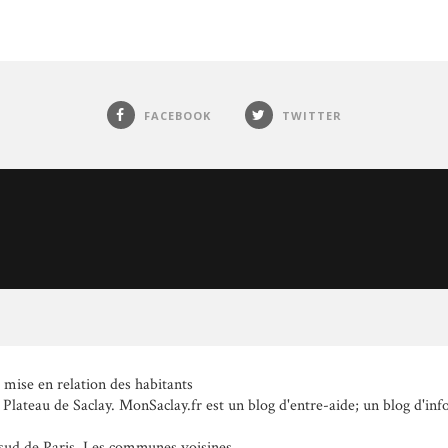
FACEBOOK
TWITTER
a mise en relation des habitants
 Plateau de Saclay. MonSaclay.fr est un blog d'entre-aide; un blog d'inf
 sud de Paris. Les communes voisines