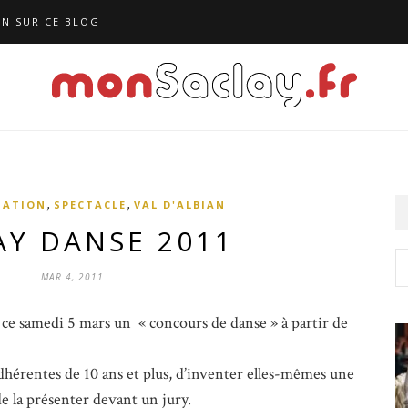
N SUR CE BLOG
,
,
IATION
SPECTACLE
VAL D'ALBIAN
AY DANSE 2011
MAR 4, 2011
 ce samedi 5 mars un « concours de danse » à partir de
dhérentes de 10 ans et plus, d’inventer elles-mêmes une
de la présenter devant un jury.