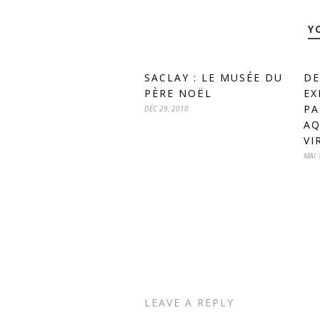
Y
SACLAY : LE MUSÉE DU
DE
PÈRE NOËL
EX
PA
DÉC 29, 2010
AQ
VI
MAI 
LEAVE A REPLY