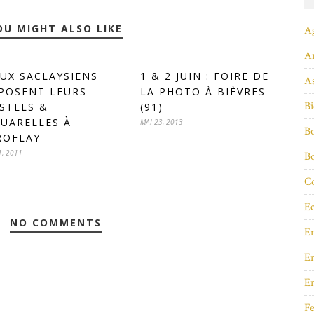
OU MIGHT ALSO LIKE
A
A
UX SACLAYSIENS
1 & 2 JUIN : FOIRE DE
As
POSENT LEURS
LA PHOTO À BIÈVRES
Bi
STELS &
(91)
UARELLES À
MAI 23, 2013
Bo
ROFLAY
1, 2011
B
Co
Ec
NO COMMENTS
E
En
E
Fe