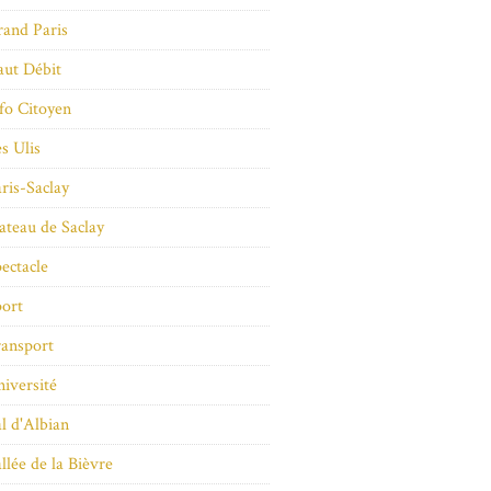
and Paris
ut Débit
fo Citoyen
s Ulis
ris-Saclay
ateau de Saclay
ectacle
ort
ansport
iversité
l d'Albian
llée de la Bièvre