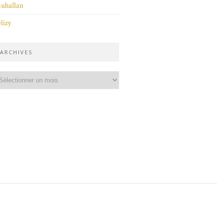
uhallan
lizy
ARCHIVES