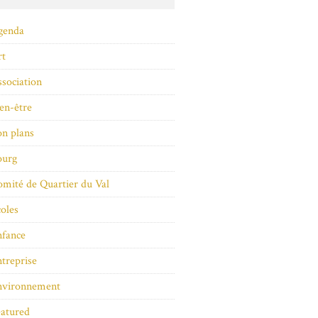
genda
rt
sociation
en-être
n plans
ourg
mité de Quartier du Val
oles
nfance
treprise
nvironnement
atured