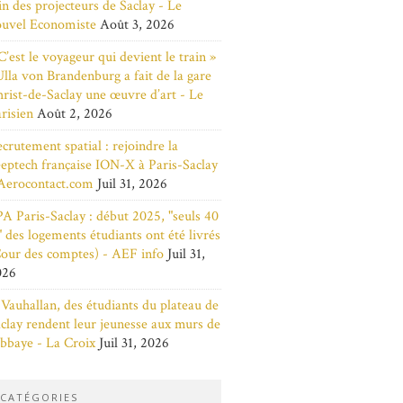
in des projecteurs de Saclay - Le
ouvel Economiste
Août 3, 2026
C’est le voyageur qui devient le train »
Ulla von Brandenburg a fait de la gare
rist-de-Saclay une œuvre d’art - Le
risien
Août 2, 2026
crutement spatial : rejoindre la
eptech française ION-X à Paris-Saclay
Aerocontact.com
Juil 31, 2026
A Paris-Saclay : début 2025, "seuls 40
 des logements étudiants ont été livrés
our des comptes) - AEF info
Juil 31,
026
Vauhallan, des étudiants du plateau de
clay rendent leur jeunesse aux murs de
abbaye - La Croix
Juil 31, 2026
CATÉGORIES