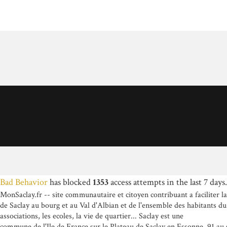
Bad Behavior
has blocked
1353
access attempts in the last 7 days.
MonSaclay.fr -- site communautaire et citoyen contribuant a faciliter l
de Saclay au bourg et au Val d'Albian et de l'ensemble des habitants du
associations, les ecoles, la vie de quartier... Saclay est une
commune de l'Ile de France sur le Plateau de Saclay en Essonne, 91 au