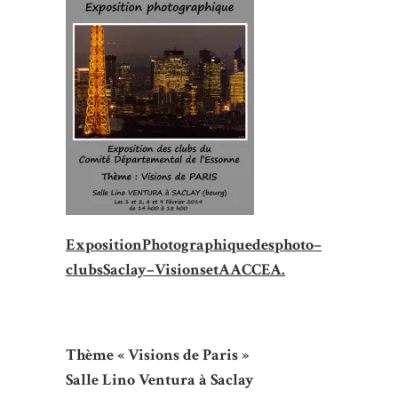
Exposition
Photographique
des
photo
–
clubs
Saclay
–
Visions
et
AACCEA
.
Thème « Visions de Paris »
Salle Lino Ventura à Saclay