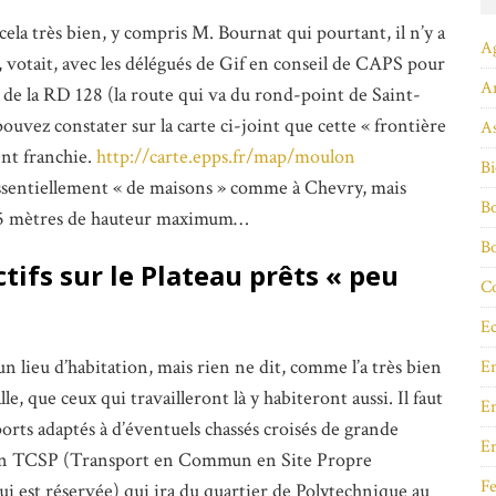
cela très bien, y compris M. Bournat qui pourtant, il n’y a
A
, votait, avec les délégués de Gif en conseil de CAPS pour
A
 de la RD 128 (la route qui va du rond-point de Saint-
ouvez constater sur la carte ci-joint que cette « frontière
As
nt franchie.
http://carte.epps.fr/map/moulon
Bi
essentiellement « de maisons » comme à Chevry, mais
Bo
 25 mètres de hauteur maximum…
B
tifs sur le Plateau prêts « peu
Co
Ec
un lieu d’habitation, mais rien ne dit, comme l’a très bien
E
le, que ceux qui travailleront là y habiteront aussi. Il faut
En
rts adaptés à d’éventuels chassés croisés de grande
E
ec un TCSP (Transport en Commun en Site Propre
Fe
ui est réservée) qui ira du quartier de Polytechnique au