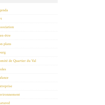
genda
rt
sociation
en-être
n plans
ourg
mité de Quartier du Val
oles
nfance
treprise
nvironnement
atured