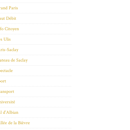
and Paris
ut Débit
fo Citoyen
s Ulis
ris-Saclay
ateau de Saclay
ectacle
ort
ansport
iversité
l d'Albian
llée de la Bièvre