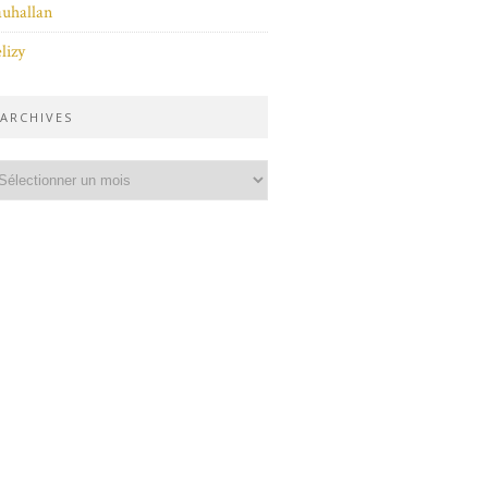
uhallan
lizy
ARCHIVES