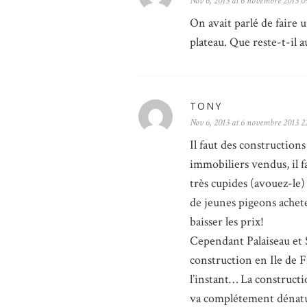
Nov 6, 2013 at 6 novembre 2013 0
On avait parlé de faire 
plateau. Que reste-t-il a
TONY
Nov 6, 2013 at 6 novembre 2013 2
Il faut des constructions
immobiliers vendus, il fa
très cupides (avouez-le) 
de jeunes pigeons achete
baisser les prix!
Cependant Palaiseau et S
construction en Ile de 
l’instant… La construct
va complétement dénatu