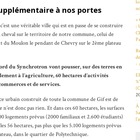
lo
supplémentaire à nos portes
n
« 
’est une véritable ville qui est en passe de se construire
: 
Ch
à cheval sur le territoire de notre commune, celui de
Pa
ant du Moulon le pendant de Chevry sur le 2ème plateau
Re
de
- 
nord du Synchrotron vont pousser, sur des terres en
EP
ement à l’agriculture, 60 hectares d’activités
%"
ommerces et de services.
(C
2
ce urbain construit de toute la commune de Gif est de
À 
e n’est donc pas rien. Et dans ces 60 hectares, les surfaces
Sa
00 logements prévus (2000 familiaux et 2.600 étudiants)
l’
les 56 hectares, pas plus que les 5.100 logements prévus
lateau, dans le quartier de Polytechnique.