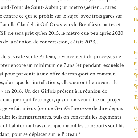
 Rond-Point de Saint-Aubin ; un métro (aérien… rares
Gr
 contre ce qui se profile sur le sujet) avec trois gares sur
Ha
 Camille Claudel ; à Gif-Orsay vers le Bœuf à six pattes et
In
TCSP ne sera prêt qu’en 2015, le métro que peu après 2020
s de la réunion de concertation, c’était 2023…
Le
Pa
 de sa visite sur le Plateau, l’avancement du processus de
Pl
ompter encore un minimum de 7 ans (et pendant lesquels le
s) pour parvenir à une offre de transport en commun
Sp
alors que les installations, elles, auront lieu avant : le
Sp
e » en 2018. Un des Giffois présent à la réunion de
Tr
remarquer qu’à l’étranger, quand on veut faire un projet
asage se fait mieux (ce que GemGif ne cesse de dire depuis
Un
ler les infrastructures, puis on construit les logements
Va
ent habiter ou travailler que quand les transports sont là,
Va
dant, pour se déplacer sur le Plateau ?