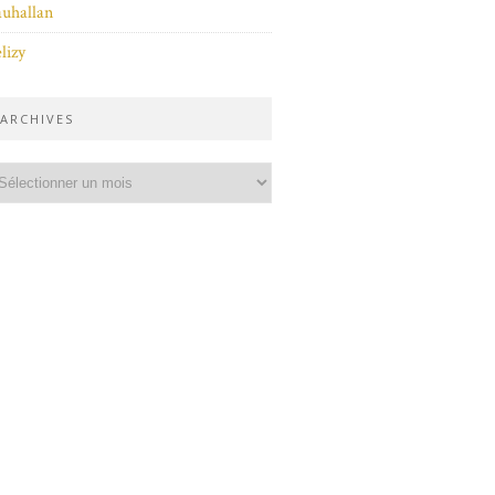
uhallan
lizy
ARCHIVES