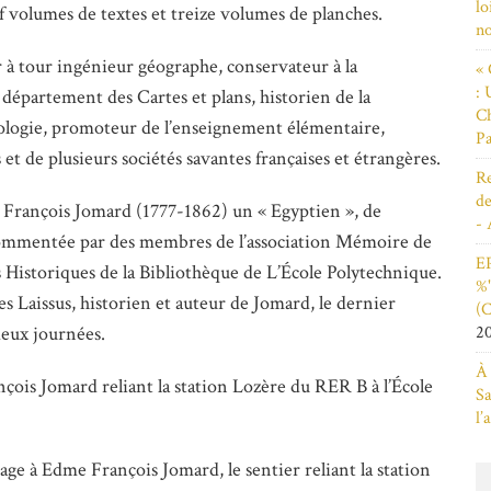
lo
uf volumes de textes et treize volumes de planches.
n
r à tour ingénieur géographe, conservateur à la
« 
: 
e département des Cartes et plans, historien de la
Ch
nologie, promoteur de l’enseignement élémentaire,
Pa
et de plusieurs sociétés savantes françaises et étrangères.
Re
de
e François Jomard (1777-1862) un « Egyptien », de
- 
 commentée par des membres de l’association Mémoire de
EP
Historiques de la Bibliothèque de L’École Polytechnique.
%"
s Laissus, historien et auteur de Jomard, le dernier
(C
2
deux journées.
À 
ois Jomard reliant la station Lozère du RER B à l’École
Sa
l’
e à Edme François Jomard, le sentier reliant la station