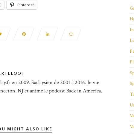
X
Pinterest
Gr
Ha
In
Le
Pa
Pl
Sp
ERTELOOT
lay.fr en 2009. Saclaysien de 2001 à 2016. Je vie
Sp
inceton, NJ et anime le podcast Back in America.
Tr
Un
Va
Va
OU MIGHT ALSO LIKE