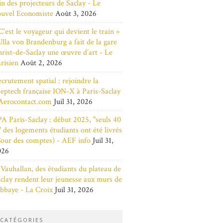
in des projecteurs de Saclay - Le
ouvel Economiste
Août 3, 2026
C’est le voyageur qui devient le train »
Ulla von Brandenburg a fait de la gare
rist-de-Saclay une œuvre d’art - Le
risien
Août 2, 2026
crutement spatial : rejoindre la
eptech française ION-X à Paris-Saclay
Aerocontact.com
Juil 31, 2026
A Paris-Saclay : début 2025, "seuls 40
 des logements étudiants ont été livrés
our des comptes) - AEF info
Juil 31,
026
Vauhallan, des étudiants du plateau de
clay rendent leur jeunesse aux murs de
abbaye - La Croix
Juil 31, 2026
CATÉGORIES