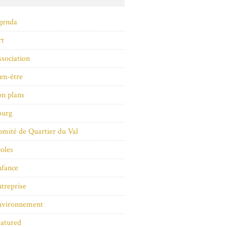
genda
rt
sociation
en-être
n plans
ourg
mité de Quartier du Val
oles
nfance
treprise
nvironnement
atured