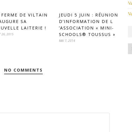
Va
Ve
 FERME DE VILTAIN
JEUDI 5 JUIN : RÉUNION
AUGURE SA
D’INFORMATION DE L
UVELLE LAITERIE !
’ASSOCIATION « MINI-
SCHOOLS® TOUSSUS »
 26, 2015
MAI 7, 2014
NO COMMENTS