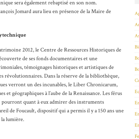
hnique sera également rebaptisé en son nom.
ançois Jomard aura lieu en présence de la Maire de
A
A
lytechnique
As
Bi
Patrimoine 2012, le Centre de Ressources Historiques de
Bo
écouverte de ses fonds documentaires et une
rimoniales, témoignages historiques et artistiques de
B
ines révolutionnaires. Dans la réserve de la bibliothèque,
Co
iques verront un des incunables, le Liber Chronicarum,
Ec
s et géographiques à l’aube de la Renaissance. Les férus
que pourront quant à eux admirer des instruments
E
eil de Foucault, dispositif qui a permis il y a 150 ans une
En
 la lumière.
E
Fe