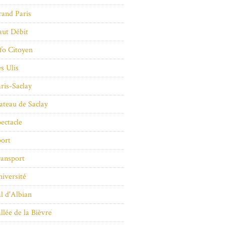
and Paris
ut Débit
fo Citoyen
s Ulis
ris-Saclay
ateau de Saclay
ectacle
ort
ansport
iversité
l d'Albian
llée de la Bièvre