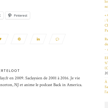
lo
n
« 
X
Pinterest
: 
Ch
Pa
Re
de
- 
EP
%"
(C
ERTELOOT
2
lay.fr en 2009. Saclaysien de 2001 à 2016. Je vie
À 
inceton, NJ et anime le podcast Back in America.
Sa
l’