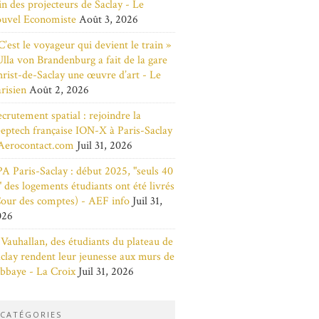
in des projecteurs de Saclay - Le
ouvel Economiste
Août 3, 2026
C’est le voyageur qui devient le train »
Ulla von Brandenburg a fait de la gare
rist-de-Saclay une œuvre d’art - Le
risien
Août 2, 2026
crutement spatial : rejoindre la
eptech française ION-X à Paris-Saclay
Aerocontact.com
Juil 31, 2026
A Paris-Saclay : début 2025, "seuls 40
 des logements étudiants ont été livrés
our des comptes) - AEF info
Juil 31,
026
Vauhallan, des étudiants du plateau de
clay rendent leur jeunesse aux murs de
abbaye - La Croix
Juil 31, 2026
CATÉGORIES