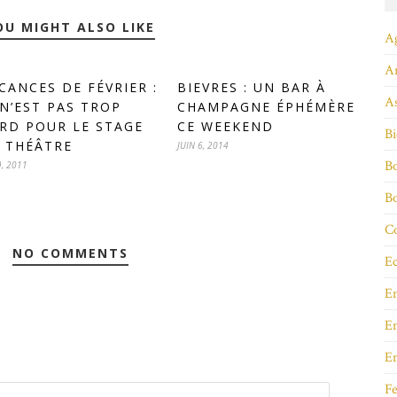
OU MIGHT ALSO LIKE
A
A
CANCES DE FÉVRIER :
BIEVRES : UN BAR À
As
 N’EST PAS TROP
CHAMPAGNE ÉPHÉMÈRE
RD POUR LE STAGE
CE WEEKEND
Bi
 THÉÂTRE
JUIN 6, 2014
Bo
9, 2011
B
Co
NO COMMENTS
Ec
E
En
E
Fe