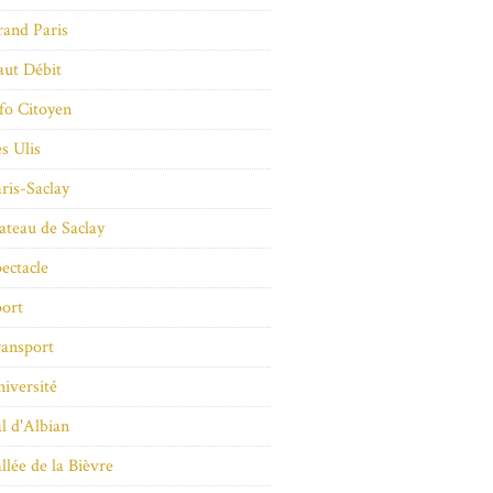
and Paris
ut Débit
fo Citoyen
s Ulis
ris-Saclay
ateau de Saclay
ectacle
ort
ansport
iversité
l d'Albian
llée de la Bièvre