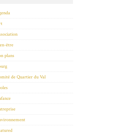
genda
rt
sociation
en-être
n plans
ourg
mité de Quartier du Val
oles
nfance
treprise
nvironnement
atured