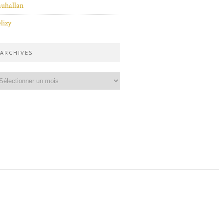
uhallan
lizy
ARCHIVES