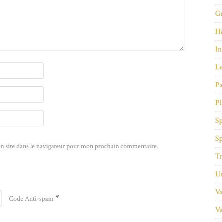
Gr
Ha
In
Le
Pa
Pl
Sp
Sp
n site dans le navigateur pour mon prochain commentaire.
Tr
Un
Va
*
Code Anti-spam
Va