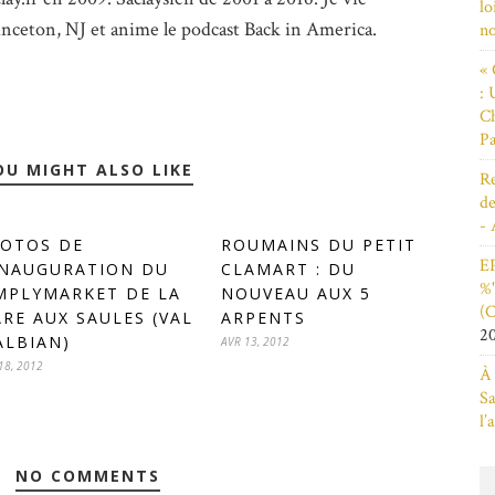
lo
inceton, NJ et anime le podcast Back in America.
n
« 
: 
Ch
Pa
OU MIGHT ALSO LIKE
Re
de
- 
OTOS DE
ROUMAINS DU PETIT
EP
INAUGURATION DU
CLAMART : DU
%"
MPLYMARKET DE LA
NOUVEAU AUX 5
(C
RE AUX SAULES (VAL
ARPENTS
2
ALBIAN)
AVR 13, 2012
18, 2012
À 
Sa
l’
NO COMMENTS