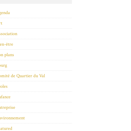
genda
rt
sociation
en-être
n plans
ourg
mité de Quartier du Val
oles
nfance
treprise
nvironnement
atured