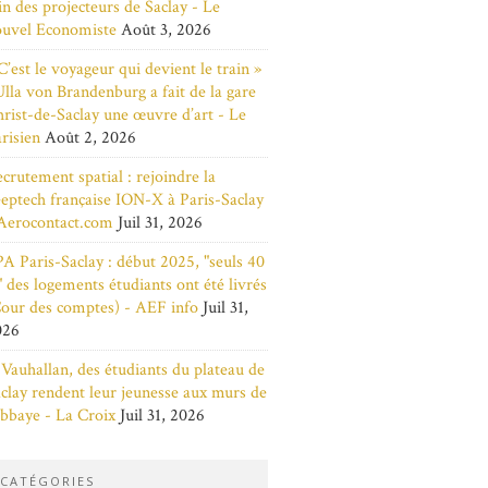
in des projecteurs de Saclay - Le
ouvel Economiste
Août 3, 2026
C’est le voyageur qui devient le train »
Ulla von Brandenburg a fait de la gare
rist-de-Saclay une œuvre d’art - Le
risien
Août 2, 2026
crutement spatial : rejoindre la
eptech française ION-X à Paris-Saclay
Aerocontact.com
Juil 31, 2026
A Paris-Saclay : début 2025, "seuls 40
 des logements étudiants ont été livrés
our des comptes) - AEF info
Juil 31,
026
Vauhallan, des étudiants du plateau de
clay rendent leur jeunesse aux murs de
abbaye - La Croix
Juil 31, 2026
CATÉGORIES