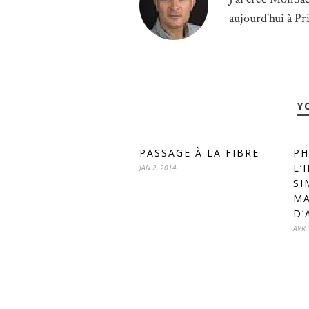
aujourd'hui à Pr
Y
PASSAGE À LA FIBRE
PH
L’
JAN 2, 2014
SI
MA
D’
AVR 