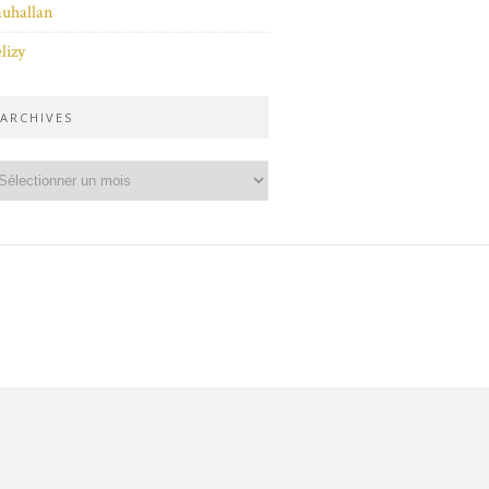
uhallan
lizy
ARCHIVES