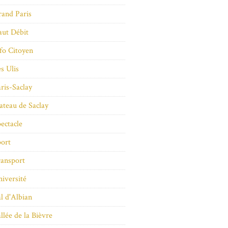
and Paris
ut Débit
fo Citoyen
s Ulis
ris-Saclay
ateau de Saclay
ectacle
ort
ansport
iversité
l d'Albian
llée de la Bièvre