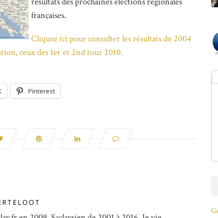
résultats des prochaines élections régionales
françaises.
Cliquez ici pour consulter les résultats de 2004
ution, ceux des 1er et 2nd tour 2010.
X
Pinterest
ERTELOOT
Ge
lay.fr en 2009. Saclaysien de 2001 à 2016. Je vie