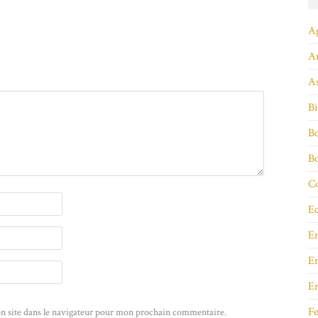
A
A
As
Bi
Bo
B
Co
Ec
E
En
E
Fe
n site dans le navigateur pour mon prochain commentaire.