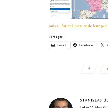
puis au fur et à mesure de leur par
Partager :
E-mail
Facebook
STANISLAS B
J'ai créé MonSac