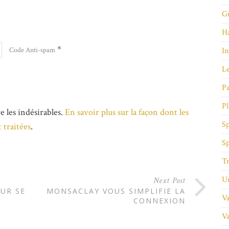
Gr
Ha
*
In
Code Anti-spam
Le
Pa
Pl
e les indésirables.
En savoir plus sur la façon dont les
Sp
 traitées
.
Sp
Tr
Un
Next Post
UR SE
MONSACLAY VOUS SIMPLIFIE LA
Va
CONNEXION
Va