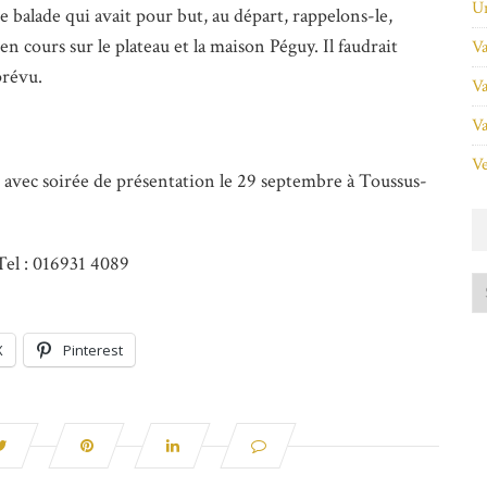
Un
 balade qui avait pour but, au départ, rappelons-le,
n cours sur le plateau et la maison Péguy. Il faudrait
Va
prévu.
Va
Va
Ve
 avec soirée de présentation le 29 septembre à Toussus-
Tel : 016931 4089
X
Pinterest