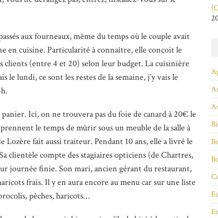
(C
2
assés aux fourneaux, même du temps où le couple avait
ne en cuisine. Particularité à connaître, elle conçoit le
s clients (entre 4 et 20) selon leur budget. La cuisinière
A
s le lundi, ce sont les restes de la semaine, j’y vais le
A
4h.
As
 panier. Ici, on ne trouvera pas du foie de canard à 20€ le
Bi
prennent le temps de mûrir sous un meuble de la salle à
Lozère fait aussi traiteur. Pendant 10 ans, elle a livré le
Bo
a clientèle compte des stagiaires opticiens (de Chartres,
B
eur journée finie. Son mari, ancien gérant du restaurant,
Co
aricots frais. Il y en aura encore au menu car sur une liste
Ec
 brocolis, pèches, haricots…
E