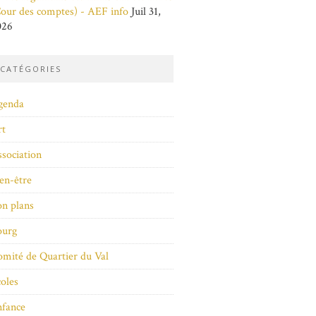
our des comptes) - AEF info
Juil 31,
026
CATÉGORIES
genda
rt
sociation
en-être
n plans
ourg
mité de Quartier du Val
oles
nfance