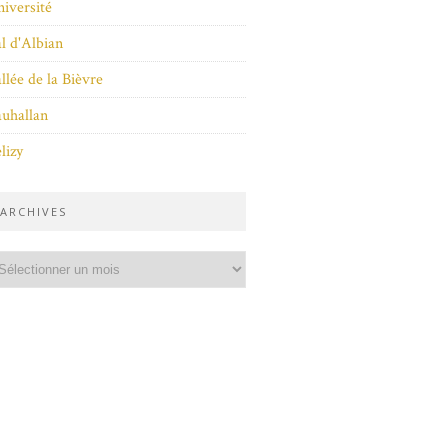
iversité
l d'Albian
llée de la Bièvre
uhallan
lizy
ARCHIVES