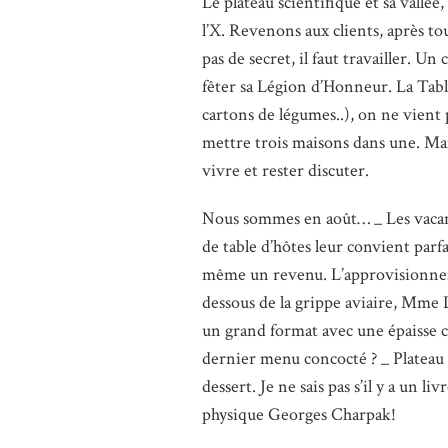
Le plateau scientifique et sa vallée,
l’X. Revenons aux clients, après to
pas de secret, il faut travailler. U
fêter sa Légion d’Honneur. La Table
cartons de légumes..), on ne vient p
mettre trois maisons dans une. Mai
vivre et rester discuter.
Nous sommes en août… _ Les vacan
de table d’hôtes leur convient par
même un revenu. L’approvisionneme
dessous de la grippe aviaire, Mme L
un grand format avec une épaisse c
dernier menu concocté ? _ Plateau d
dessert. Je ne sais pas s’il y a un l
physique Georges Charpak!