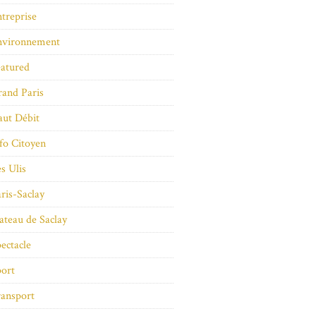
treprise
nvironnement
atured
and Paris
ut Débit
fo Citoyen
s Ulis
ris-Saclay
ateau de Saclay
ectacle
ort
ansport