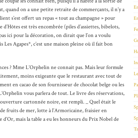
 le couple les connait bien, puisqu’il a habité à la sortie de
En
ut, quand on a une petite retraite de commerçants, il n’y a
n client s’est offert un repas « tout au champagne » pour
E
 d’Hôtes est très encombrée (piles d’assiettes, bibelots,
Fe
as ici pour la décoration, on dirait que l’on a voulu
Gr
s Les Agapes*, c’est une maison pleine où il fait bon
Ha
In
ces ? Mme L’Orphelin ne connait pas. Mais leur formule
Le
faitement, moins exigeante que le restaurant avec tout de
nt en cacao de son fournisseur de chocolat belge ou les
Pa
’Orphelin vous parlera de tout. Le livre des réservations,
Pl
ouverture cartonnée noire, est rempli. _ Quel était le
Sp
e fruits de mer, lotte à l’Armoricaine, fraisier en
Sp
ivre d’Or, mais la table a eu les honneurs du Prix Nobel de
Tr