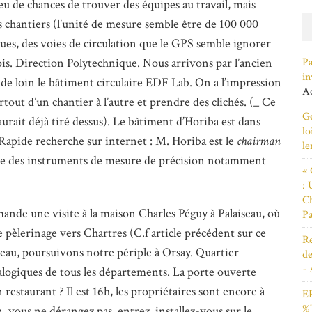
eu de chances de trouver des équipes au travail, mais
les chantiers (l’unité de mesure semble être de 100 000
rues, des voies de circulation que le GPS semble ignorer
Pa
is. Direction Polytechnique. Nous arrivons par l’ancien
in
 de loin le bâtiment circulaire EDF Lab. On a l’impression
Ao
tout d’un chantier à l’autre et prendre des clichés. (_ Ce
Ge
aurait déjà tiré dessus). Le bâtiment d’Horiba est dans
lo
apide recherche sur internet : M. Horiba est le
chairman
le
que des instruments de mesure de précision notamment
« 
: 
Ch
mande une visite à la maison Charles Péguy à Palaiseau, où
Pa
 pèlerinage vers Chartres (C.f article précédent sur ce
Re
 beau, poursuivons notre périple à Orsay. Quartier
de
- 
alogiques de tous les départements. La porte ouverte
restaurant ? Il est 16h, les propriétaires sont encore à
EP
%"
, vous ne dérangez pas, entrez, installez-vous sur le