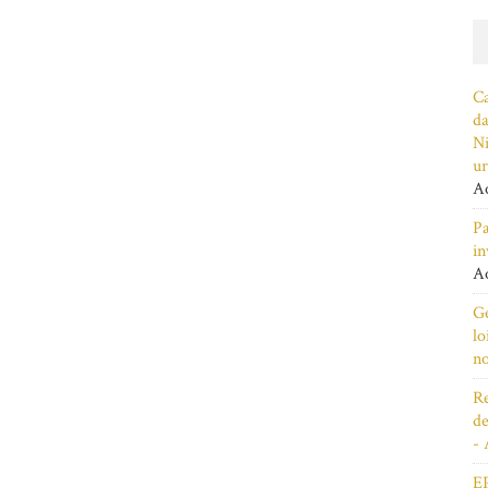
Ca
da
Ni
ur
Ao
Pa
in
Ao
Ge
lo
n
Re
de
- 
EP