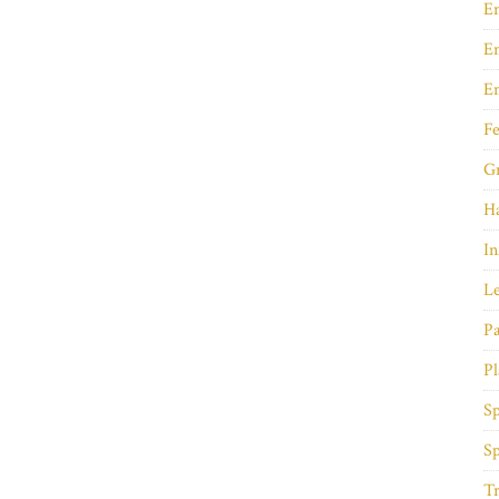
E
En
E
Fe
Gr
Ha
In
Le
Pa
Pl
Sp
Sp
Tr