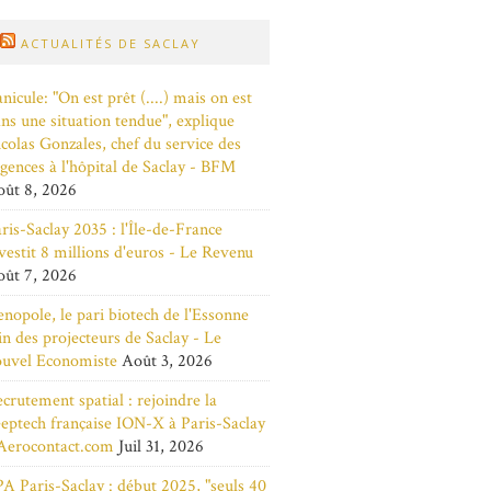
ACTUALITÉS DE SACLAY
nicule: "On est prêt (....) mais on est
ns une situation tendue", explique
colas Gonzales, chef du service des
gences à l'hôpital de Saclay - BFM
ût 8, 2026
ris-Saclay 2035 : l'Île-de-France
vestit 8 millions d'euros - Le Revenu
ût 7, 2026
nopole, le pari biotech de l'Essonne
in des projecteurs de Saclay - Le
ouvel Economiste
Août 3, 2026
crutement spatial : rejoindre la
eptech française ION-X à Paris-Saclay
Aerocontact.com
Juil 31, 2026
A Paris-Saclay : début 2025, "seuls 40