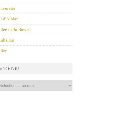
iversité
l d'Albian
llée de la Bièvre
uhallan
lizy
ARCHIVES