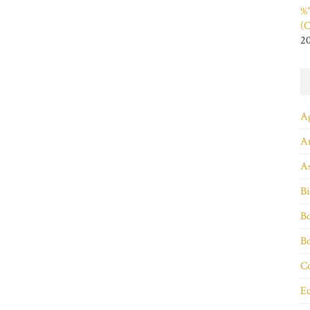
%"
(C
2
A
A
As
Bi
Bo
B
Co
Ec