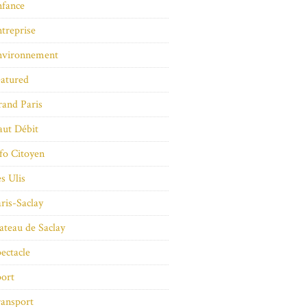
nfance
treprise
nvironnement
atured
and Paris
ut Débit
fo Citoyen
s Ulis
ris-Saclay
ateau de Saclay
ectacle
ort
ansport