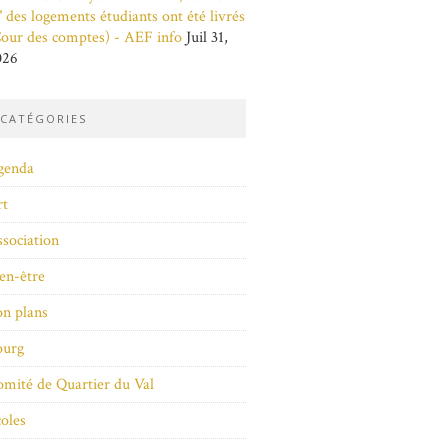
 des logements étudiants ont été livrés
our des comptes) - AEF info
Juil 31,
026
CATÉGORIES
genda
rt
sociation
en-être
n plans
ourg
mité de Quartier du Val
oles