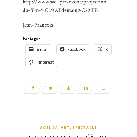
http://www.saclay.fr/event/projection-
du-film-%C2%ABdemain%C2%BB
Jean-François
Partager :
E-mail
Facebook
X
Pinterest
,
,
AGENDA
ART
SPECTACLE