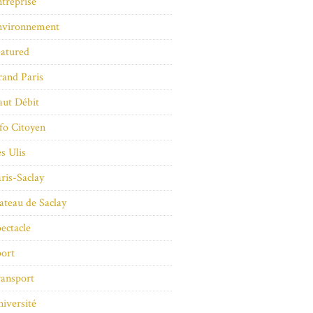
treprise
nvironnement
atured
and Paris
ut Débit
fo Citoyen
s Ulis
ris-Saclay
ateau de Saclay
ectacle
ort
ansport
iversité