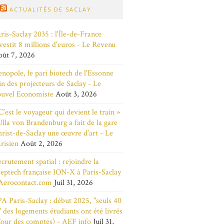
ACTUALITÉS DE SACLAY
ris-Saclay 2035 : l'Île-de-France
vestit 8 millions d'euros - Le Revenu
ût 7, 2026
nopole, le pari biotech de l'Essonne
in des projecteurs de Saclay - Le
ouvel Economiste
Août 3, 2026
C’est le voyageur qui devient le train »
Ulla von Brandenburg a fait de la gare
rist-de-Saclay une œuvre d’art - Le
risien
Août 2, 2026
crutement spatial : rejoindre la
eptech française ION-X à Paris-Saclay
Aerocontact.com
Juil 31, 2026
A Paris-Saclay : début 2025, "seuls 40
 des logements étudiants ont été livrés
our des comptes) - AEF info
Juil 31,