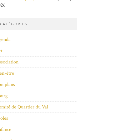
026
CATÉGORIES
genda
rt
sociation
en-être
n plans
ourg
mité de Quartier du Val
oles
nfance