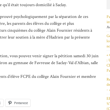
 qu’il était toujours domicilié à Saclay.
éprouvé psychologiquement par la séparation de ces
Pa
in
re, les parents des élèves du collège et plus
Ao
uturs cinquièmes du collège Alain Fournier résidents à
Ge
trer leur soutien à la mère d’Hadrien par la présente
lo
n
« 
ction, vous pouvez venir signer la pétition samedi 30 juin
: 
iron au gymnase de Favreuse de Saclay-Val d’Albian, salle
Ch
Pa
s d’élève FCPE du collège Alain Fournier et membre
Re
de
- 
EP
X
Pinterest
%"
(C