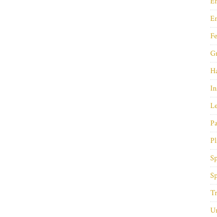
En
E
Fe
Gr
Ha
In
Le
Pa
Pl
Sp
Sp
Tr
Un