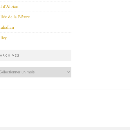
l d'Albian
llée de la Bièvre
uhallan
lizy
ARCHIVES