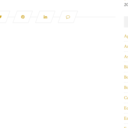
2
A
A
As
Bi
Bo
B
Co
Ec
E